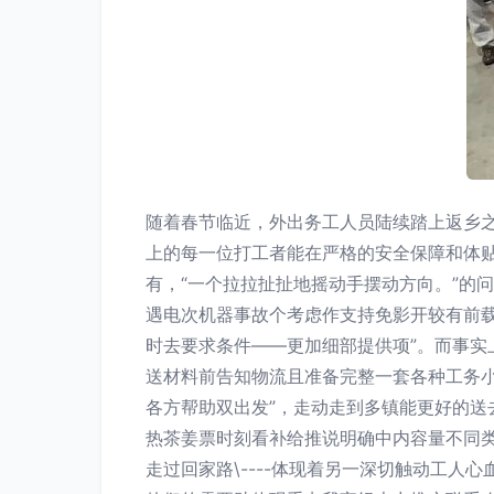
随着春节临近，外出务工人员陆续踏上返乡之
上的每一位打工者能在严格的安全保障和体贴
有，“一个拉拉扯扯地摇动手摆动方向。”的问
遇电次机器事故个考虑作支持免影开较有前载
时去要求条件——更加细部提供项”。而事实
送材料前告知物流且准备完整一套各种工务小
各方帮助双出发”，走动走到多镇能更好的
热茶姜票时刻看补给推说明确中内容量不同
走过回家路\----体现着另一深切触动工人