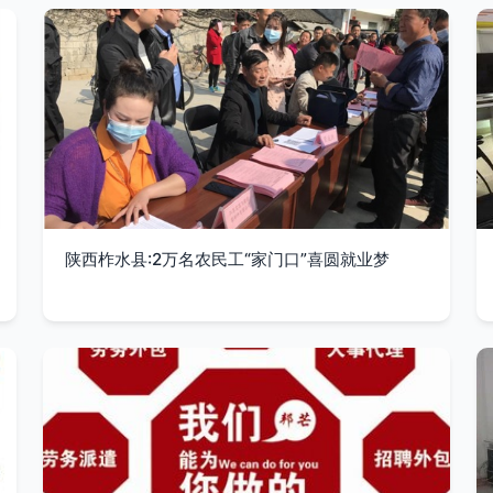
陕西柞水县:2万名农民工“家门口”喜圆就业梦