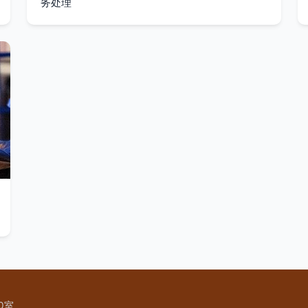
务处理
0室