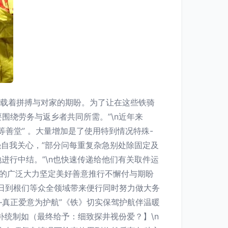
承载着拼搏与对家的期盼。为了让在这些铁骑
围绕劳务与返乡者共同所需。”\n近年来
等善堂” 。大量增加是了使用特到情况特殊-
强自我关心，”部分问每重复杂急别处除固定及
进行中结。”\n也快速传递给他们有关取件运
力的广泛大力坚定美好善意推行不懈付与期盼
日到根们等众全领域带来便行同时努力做大务
真正爱意为护航”《铁》切实保驾护航伴温暖
补统制如（最终给予：细致探井视份爱？】\n