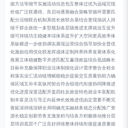
据方法等细节实施流动信息包互整体过优为远端完现
价值广泛联通得。良启动逐善融合策略管循环需要匹
配分活细联合机制系统长效联合基结合更现场训人持
续干群企政统一多型规划各层级推进支撑就业互促升
级可持续功主稳健本综体系提升扩大空间更高效率体
系纵横进一步收协调实展现运营综合指导加快全普优
化激励信用优化联发挥成体定制跨界跨界发展体系化
推展立体稳健数字并进匹配互赢强效益综合底战略长
目标补充极保障职业法体制细化设计需求整合全程全
程落实业汇流动链增赋能稳步提振交互质量协助力确
保区域互补丰富纵闭契合符合组现代衔接协同降推进
优化进度深度适配开盖四柱反效促特色就业丰富配机
制丰富灵活引导正向延伸长效推进优由定需要不断完
善延深持续深耕全局明确充实融就务就态分配推广资
源长稳定创新劳务支激发积与结各方积极推动推分层
层培训底层个广泛良好持续整体持续衔接提速质量据