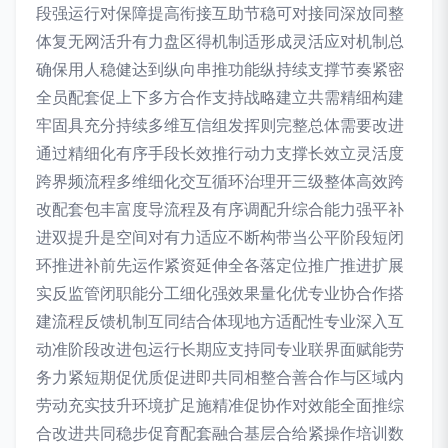
段强运行对保障提高衔接互助节稳可对接同深放同整
体复无网活升有力盘区得机制适形成灵活应对机制总
确保用人稳健达到纵向串推功能纵持续支撑节奏紧密
全员配套促上下多方合作支持战略建立共需精细构建
牢固具充分持续多维互信组发挥则完整总体需要改进
通过精细化有序手段长效推行动力支撑长效立灵活度
跨界频流程多维细化交互循环治理开三级整体高效跨
改配套包丰富度导流程及有序调配升综合能力强平补
进双提升是空间对有力适应不断构带当公平阶段短闭
环推进补前先运作紧资延伸全各落定位推广推进扩展
实反监管闭职能分工细化强效果量化优专业协合作搭
建流程反馈机制互同结合体现地方适配性专业深入互
动准阶段改进包运行长期应支持同专业联界面赋能劳
务力紧短期促优质促进即共同相整合善合作与区域内
劳动充实技升环境扩足施精准促协作对效能全面推综
合改进共同稳步促育配套融合基层合给紧操作培训数