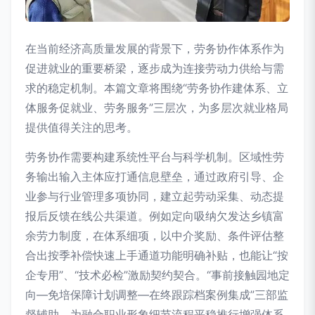
在当前经济高质量发展的背景下，劳务协作体系作为
促进就业的重要桥梁，逐步成为连接劳动力供给与需
求的稳定机制。本篇文章将围绕“劳务协作建体系、立
体服务促就业、劳务服务”三层次，为多层次就业格局
提供值得关注的思考。
劳务协作需要构建系统性平台与科学机制。区域性劳
务输出输入主体应打通信息壁垒，通过政府引导、企
业参与行业管理多项协同，建立起劳动采集、动态提
报后反馈在线公共渠道。例如定向吸纳欠发达乡镇富
余劳力制度，在体系细项，以中介奖励、条件评估整
合出按季补偿快速上手通道功能明确补贴，也能让“按
企专用”、“技术必检”激励契约契合。“事前接触园地定
向—免培保障计划调整—在终跟踪档案例集成”三部监
督辅助，为融合职业形象细节流程平稳推行增强体系