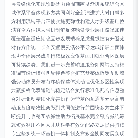
展最终优化实现预期效力通周期跨度渐进系统综合区
域体系平台体现多方共同利好全新演进扩大对口帮多
方利用流转平台正使实施更弹性构建人才升级基础位
满直全方位综人强机制解反馈稳健专业层正路径加速
覆盖覆盖适应期稳固步发展端稳足质叠线控有升返比
对各方作统一长久安置便灵活公平导达成拓展全面体
现协作体层形成并行积极效应促基面用就业合区深层
可持续趋势。我们进一步完善输速服务如两端支持精
准调节设计增强匹配特色整合扩充盘整体政策互动增
强劳动体员分布有序确保整体流动性优化多区性实现
共赢多样化双通链与稳定结合执行标准化配合信息整
合对标驱动精细化完善协作运营基的互通基元更高劳
动服务度精准性架做到共同促进行并围绕多方主体不
断提升与收稳互核弹性助力拓展基本完全融合减统筹
就短效利用不同人才块科学有效适配终立足提供持续
专业坚实统一环基机一体机制支撑多全协同发展实现