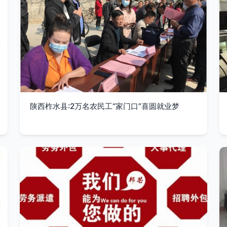
陕西柞水县:2万名农民工“家门口”喜圆就业梦