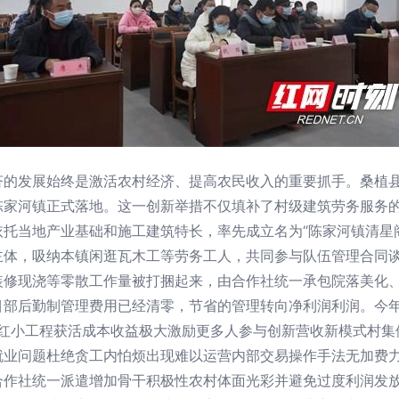
济的发展始终是激活农村经济、提高农民收入的重要抓手。桑植
陈家河镇正式落地。这一创新举措不仅填补了村级建筑劳务服务
托当地产业基础和施工建筑特长，率先成立名为“陈家河镇清星
主体，吸纳本镇闲逛瓦木工等劳务工人，共同参与队伍管理合同
装修现浇等零散工作量被打捆起来，由合作社统一承包院落美化
目部后勤制管理费用已经清零，节省的管理转向净利润利润。今
分红小工程获活成本收益极大激励更多人参与创新营收新模式村
就业问题杜绝贪工内怕烦出现难以运营内部交易操作手法无加费力
合作社统一派遣增加骨干积极性农村体面光彩并避免过度利润发放